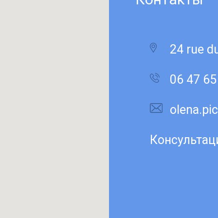
24 rue d
06 47 65
olena.p
Консультац