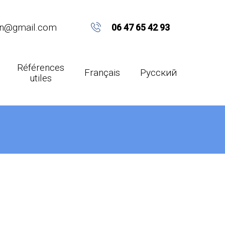
on@gmail.com
06 47 65 42 93
Références
Français
Русский
utiles