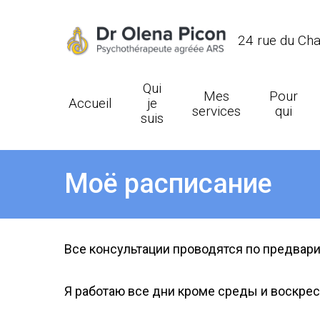
24 rue du Ch
Qui
Mes
Pour
Accueil
je
services
qui
suis
Моё расписание
Все консультации проводятся по предвари
Hit enter to search or ESC to close
Я работаю все дни кроме среды и воскрес