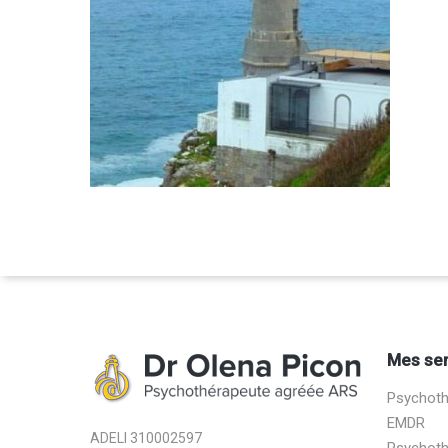
Mes ser
Psychothé
EMDR
ADELI 310002597
Psychothé