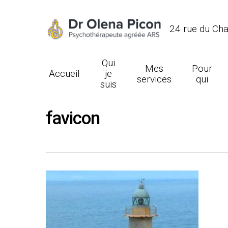
24 rue du Ch
Qui
Mes
Pour
Accueil
je
services
qui
suis
favicon
Hit enter to search or ESC to close