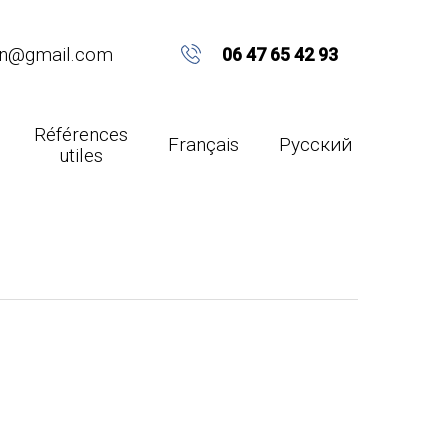
on@gmail.com
06 47 65 42 93
Références
Français
Русский
utiles