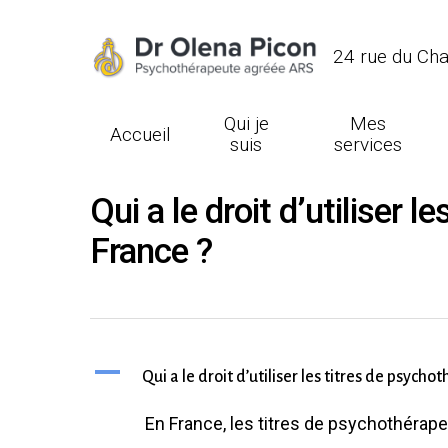
24 rue du Ch
Qui je
Mes
Accueil
suis
services
Qui a le droit d’utiliser
France ?
Hit enter to search or ESC to close
A
Qui a le droit d’utiliser les titres de psyc
En France, les titres de psychothérape