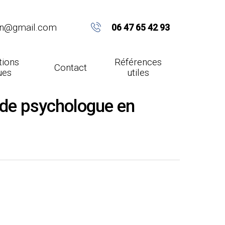
on@gmail.com
06 47 65 42 93
tions
Références
Contact
ues
utiles
et de psychologue en